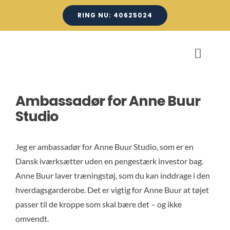
Skip
RING NU: 40625024
to
content
Toggle
Naviga
Ambassadør for Anne Buur
Fo
Studio
Ho
Jeg er ambassadør for Anne Buur Studio, som er en
Dansk iværksætter uden en pengestærk investor bag.
P
Anne Buur laver træningstøj, som du kan inddrage i den
hverdagsgarderobe. Det er vigtig for Anne Buur at tøjet
Om
passer til de kroppe som skal bære det – og ikke
omvendt.