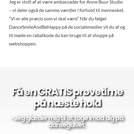
Jeg er stolt af at være ambassadør for Anne Buur Studio
Ko
– vi deler også de samme værdier i forhold til mennesket.
”Vi er alle præcis som vi skal være” Når du følger
Blok
DanceSmileAndBeHappy på de socialemedier vil du af og
til møde en rabatkode du kan bruge til at shoppe på
webshoppen.
Få en GRATIS prøvetime
på næste hold
-Jeg glæder mig til at tage imod dig på
dansegulvet.